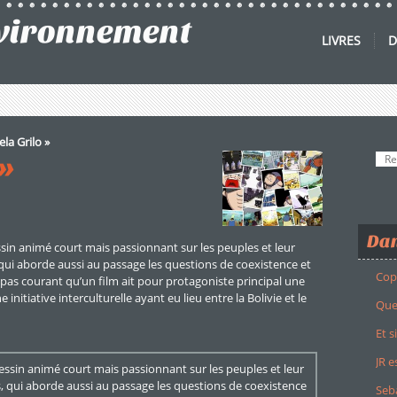
nvironnement
LIVRES
D
la Grilo »
»
Dan
essin animé court mais passionnant sur les peuples et leur
qui aborde aussi au passage les questions de coexistence et
Cop
t pas courant qu’un film ait pour protagoniste principal une
e initiative interculturelle ayant eu lieu entre la Bolivie et le
Quel
Et s
JR e
 dessin animé court mais passionnant sur les peuples et leur
, qui aborde aussi au passage les questions de coexistence
Seba