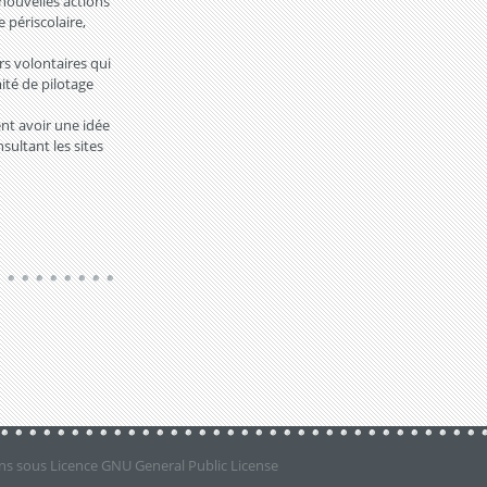
 nouvelles actions
e périscolaire,
rs volontaires qui
ité de pilotage
nt avoir une idée
ultant les sites
ns
sous Licence
GNU General Public License