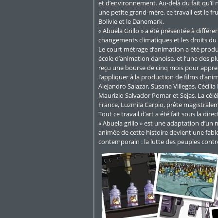
et d’environnement. Au-delà du fait qu’il 
une petite grand-mère, ce travail est le frui
Bolivie et le Danemark.
« Abuela Grillo » a été présentée à diffé
changements climatiques et les droits du 
Le court métrage d’animation a été produit
école d’animation danoise, et l’une des plu
reçu une bourse de cinq mois pour appre
l’appliquer à la production de films d’anim
Alejandro Salazar, Susana Villegas, Cécil
Maurizio Salvador Pomar et Sejas. La cél
France, Luzmila Carpio, prête magistralem
Tout ce travail d’art a été fait sous la di
« Abuela grillo » est une adaptation d’u
animée de cette histoire devient une fab
contemporain : la lutte des peuples contr