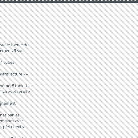
 sur le thème de
nement, 5 sur
 4 cubes
Paris lecture » –
thème, 5 tablettes
ires et récolte
pagnement
gnés par les
semaines avec
 péri et extra