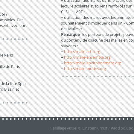
–
utilisation des malles dans le cadre des
lecture scolaires avec liens renforcés sur l
CLSH et ARE ;
uoi ?
–
utilisation des malles avec les animateu
possibles. Des
souhaiteraient s’impliquer dans un « Com
osent avec leurs
des Malles ».
Remarque :
les porteurs de projets peuve
du contenu de chacune des malles en cons
suivants :
–
http://malle-arts.org
de Paris
–
http://malle-ensemble.org
–
http://malle-environnement.org
lle de Paris
–
http://malle-mutins.org
e la liste Spip
d Blazin et
M-à-J :
mercredi 7 septembre 2022
Habillage visuel ©
Einsteiniumist
/
Padd Solutio