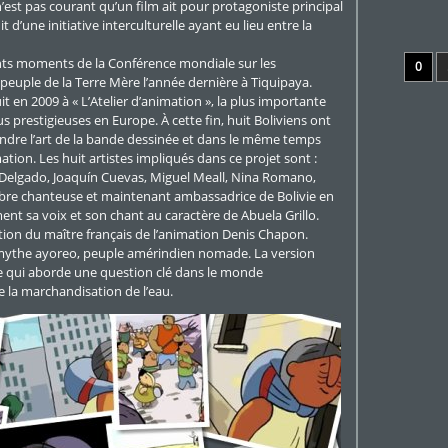
n’est pas courant qu’un film ait pour protagoniste principal
t d’une initiative interculturelle ayant eu lieu entre la
rents moments de la Conférence mondiale sur les
0
peuple de la Terre Mère l’année dernière à Tiquipaya.
 en 2009 à « L’Atelier d’animation », la plus importante
s prestigieuses en Europe. À cette fin, huit Boliviens ont
ndre l’art de la bande dessinée et dans le même temps
ation. Les huit artistes impliqués dans ce projet sont :
ia Delgado, Joaquín Cuevas, Miguel Meall, Nina Romano,
èbre chanteuse et maintenant ambassadrice de Bolivie en
ent sa voix et son chant au caractère de Abuela Grillo.
rection du maître français de l’animation Denis Chapon.
n mythe ayoreo, peuple amérindien nomade. La version
le qui aborde une question clé dans le monde
e la marchandisation de l’eau.