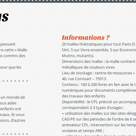
NS
Informations ?
s peuvent
20 malles thématiques pour tout Paris (5
s cette « Malle
l’Art, 5 sur Vivre ensemble, 5 sur Environ
us commis des
Mutins, mutants).
Dimensions des malles : la malle contient
 pour que les
métalliques de couleurs vives
Lieu de stockage : centre de ressources « 
40, rue Corvisart – 75013
Contenu : 160 à 200 livres en lien avec le 
numériques pour documents complémenta
des travaux des enfants.
rer un monde de
Disponibilité : le CPL prévoit un accom
ous aider.
correspondant à 3 types d’usages :
’enfants ont
–
utilisation des malles sur des sites dési
avaux, ils vous
CAS/PE sur des périodes de l’ordre de 6 
ions, d’autres
animateur CPL. Intervention sur les temps
scolaires et temps ARE ;