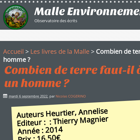
Malle Environneme
Observatoire des écrits
Accueil
>
Les livres de la Malle
>
Combien de terr
homme ?
Combien de terre faut-il 
un homme ?
mardi 6 septembre 2022
,
par
Nicolas COGERINO
Auteurs Heurtier, Annelise
: Thierry Magnier
Editeur :
2014
Année :
16,50€
Prix :